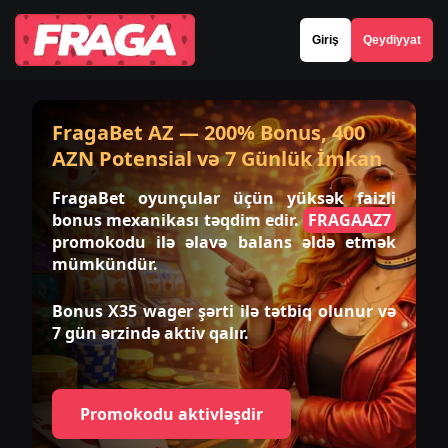
Giriş
Qeydiyyat
FragaBet AZ — 200% Bonus, 400
AZN Potensial və 7 Günlük İmkan
FragaBet oyunçular üçün yüksək faizli
bonus mexanikası təqdim edir.
FRAGAAZ7
promokodu ilə əlavə balans əldə etmək
mümkündür.
Bonus X35 wager şərti ilə tətbiq olunur və
7 gün ərzində aktiv qalır.
Promokodu aktivləşdir