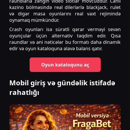
raundlarla zəngin video slotlar mövcuddur. Canlı
kazino bölməsində real dilerlərlə blackjack, rulet
və digər masa oyunlarını real vaxt rejimində
oynamaq mümkündür.
Crash oyunları isə sürətli qərar verməyi sevən
oyunçular üçün alternativ təqdim edir. Qısa
raundlar və ani nəticələr bu formatı daha dinamik
edir və oyun kataloquna əlavə balans qatır.
Oyun kataloqunu aç
Mobil giriş və gündəlik istifadə
rahatlığı