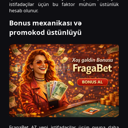
istifadəçilər üçün bu faktor mühüm üstünlük
hesab olunur.
Bonus mexanikası və
promokod üstünlüyü
FragaBet AZ yeni istifadəçilər üçün oyuna daha